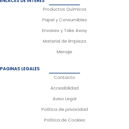
ENLACES DE INTERÉS
b
a
Productos Químicos
o
g
Papel y Consumibles
o
r
Envases y Take Away
k
a
m
Material de limpieza
Menaje
PAGINAS LEGALES
Contacto
Accesibilidad
Aviso Legal
Política de privacidad
Política de Cookies