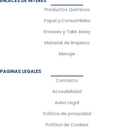
ENLACES DE INTERÉS
b
a
Productos Químicos
o
g
Papel y Consumibles
o
r
Envases y Take Away
k
a
m
Material de limpieza
Menaje
PAGINAS LEGALES
Contacto
Accesibilidad
Aviso Legal
Política de privacidad
Política de Cookies