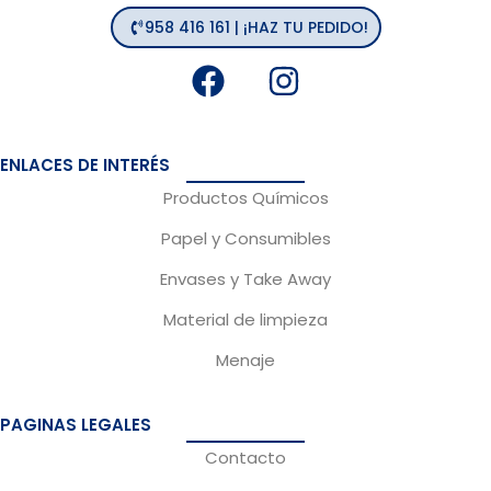
958 416 161 | ¡HAZ TU PEDIDO!
F
I
a
n
c
s
e
t
ENLACES DE INTERÉS
b
a
Productos Químicos
o
g
Papel y Consumibles
o
r
Envases y Take Away
k
a
m
Material de limpieza
Menaje
PAGINAS LEGALES
Contacto