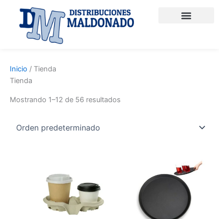
Ir
al
contenido
PRODUCTOS QUÍMICOS
PAPEL Y CONSUMIBLES
ENVASES TAKE AWAY
MATERIAL DE LIMPIEZA
Inicio
/ Tienda
Tienda
Mostrando 1–12 de 56 resultados