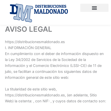
Skip
to
content
PRODUCTOS QUÍMICOS
PAPEL Y CONSUMIBLES
ENVASES TAKE AWAY
MATERIAL DE LIMPIEZA
AVISO LEGAL
https://distribucionesmaldonado.es
I. INFORMACIÓN GENERAL
En cumplimiento con el deber de información dispuesto en
la Ley 34/2002 de Servicios de la Sociedad de la
Información y el Comercio Electrónico (LSSI-CE) de 11 de
julio, se facilitan a continuación los siguientes datos de
información general de este sitio web:
La titularidad de este sitio web,
https://distribucionesmaldonado.es, (en adelante, Sitio
Web) la ostenta: , con NIF: , y cuyos datos de contacto son: