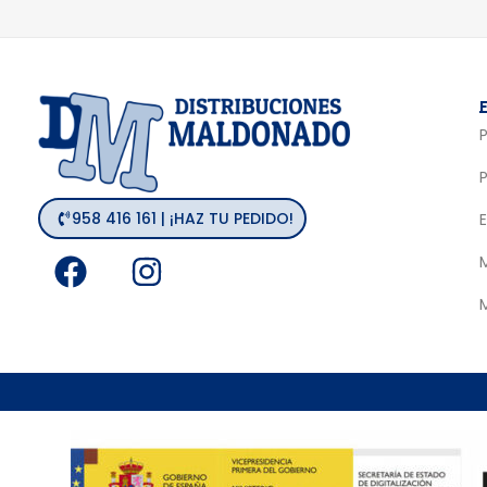
958 416 161 | ¡HAZ TU PEDIDO!
F
I
M
a
n
c
s
e
t
b
a
o
g
o
r
k
a