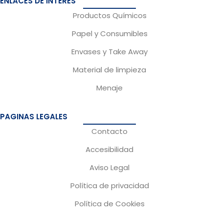
ENLACES DE INTERÉS
b
a
Productos Químicos
o
g
Papel y Consumibles
o
r
Envases y Take Away
k
a
m
Material de limpieza
Menaje
PAGINAS LEGALES
Contacto
Accesibilidad
Aviso Legal
Política de privacidad
Política de Cookies